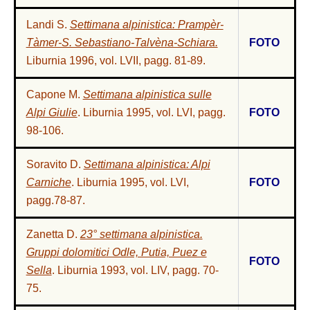
Landi S.
Settimana alpinistica: Prampèr-
Tàmer-S. Sebastiano-Talvèna-Schiara.
FOTO
Liburnia 1996, vol. LVII, pagg. 81-89
.
Capone M.
Settimana alpinistica sulle
Alpi Giulie
. Liburnia 1995, vol. LVI, pagg.
FOTO
98-106.
Soravito D.
Settimana alpinistica: Alpi
Carniche
. Liburnia 1995, vol. LVI,
FOTO
pagg.78-87.
Zanetta D.
23° settimana alpinistica.
Gruppi dolomitici Odle, Putia, Puez e
FOTO
Sella
. Liburnia 1993, vol. LIV, pagg. 70-
75.