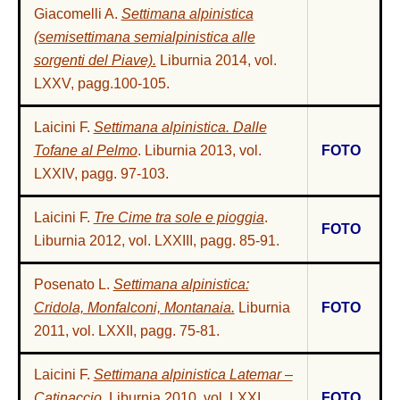
Giacomelli A.
Settimana alpinistica
(semisettimana semialpinistica alle
sorgenti del Piave).
Liburnia 2014, vol.
LXXV, pagg.100-105.
Laicini F.
Settimana alpinistica. Dalle
Tofane al Pelmo
. Liburnia 2013, vol.
FOTO
LXXIV, pagg. 97-103.
Laicini F.
Tre Cime tra sole e pioggia
.
FOTO
Liburnia 2012, vol. LXXIII, pagg. 85-91
.
Posenato L.
Settimana alpinistica:
Cridola, Monfalconi, Montanaia.
Liburnia
FOTO
2011, vol. LXXII, pagg. 75-81.
Laicini F.
Settimana alpinistica Latemar –
Catinaccio
. Liburnia 2010, vol. LXXI,
FOTO