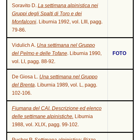
Soravito D.
La settimana alpinistica nei
Gruppi degli Spalti di Toro e dei
Monfalconi
. Liburnia 1992, vol. LIII, pagg.
79-86.
Vidulich A.
Una settimana nel Gruppo
del Pelmo e delle Tofane
. Liburnia 1990,
FOTO
vol. LI, pagg. 88-92.
De Giosa L.
Una settimana nel Gruppo
del Brenta
. Liburnia 1989, vol. L, pagg.
102-106
.
Fiumana del CAI. Descrizione ed elenco
delle settimane alpinistiche.
Liburnia
1988, vol. XLIX, pagg. 99-102.
Pucher P.
Settimana alpinistica: Pizzo