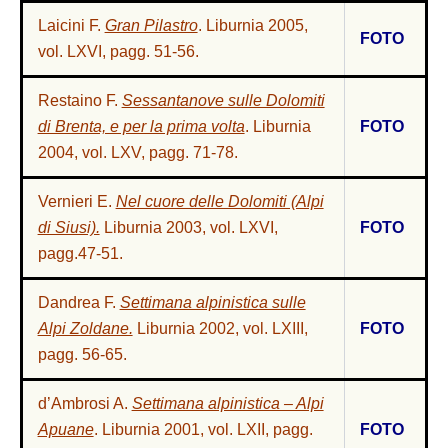
Laicini F.
Gran Pilastro
. Liburnia 2005,
FOTO
vol. LXVI, pagg. 51-56.
Restaino F.
Sessantanove sulle Dolomiti
di Brenta, e per la prima volta
. Liburnia
FOTO
2004, vol. LXV, pagg. 71-78.
Vernieri E.
Nel cuore delle Dolomiti (Alpi
di Siusi).
Liburnia 2003, vol. LXVI,
FOTO
pagg.47-51
.
Dandrea F.
Settimana alpinistica sulle
Alpi Zoldane.
Liburnia 2002, vol. LXIII,
FOTO
pagg. 56-65.
d’Ambrosi A.
Settimana alpinistica – Alpi
Apuane
. Liburnia 2001, vol. LXII, pagg.
FOTO