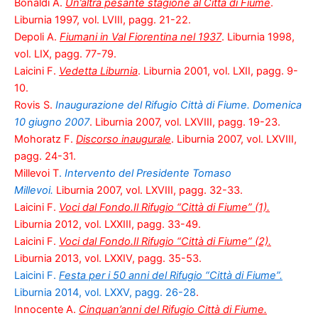
Bonaldi A.
Un’altra pesante stagione al Città di Fiume
.
Liburnia 1997, vol. LVIII, pagg. 21-22.
Depoli A.
Fiumani in Val Fiorentina nel 1937
. Liburnia 1998,
vol. LIX, pagg. 77-79.
Laicini F.
Vedetta Liburnia
. Liburnia 2001, vol. LXII, pagg. 9-
10.
Rovis S.
Inaugurazione del Rifugio Città di Fiume. Domenica
10 giugno 2007
. Liburnia 2007, vol. LXVIII, pagg. 19-23.
Mohoratz F.
Discorso inaugurale
. Liburnia 2007, vol. LXVIII,
pagg. 24-31.
Millevoi T
.
Intervento del Presidente Tomaso
Millevoi.
Liburnia 2007, vol. LXVIII, pagg. 32-33.
Laicini F.
Voci dal Fondo.Il Rifugio “Città di Fiume” (1).
Liburnia 2012, vol. LXXIII, pagg. 33-49.
Laicini F.
Voci dal Fondo.Il Rifugio “Città di Fiume” (2).
Liburnia 2013, vol. LXXIV, pagg. 35-53.
Laicini F.
Festa per i 50 anni del Rifugio “Città di Fiume”.
Liburnia 2014, vol. LXXV, pagg. 26-28
.
Innocente A.
Cinquan’anni del Rifugio Città di Fiume.