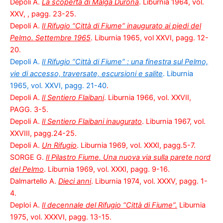
Depoli A.
La scoperta di Malga Durona
. Liburnia 1964, vol.
XXV, , pagg. 23-25.
Depoli A.
Il Rifugio “Città di Fiume” inaugurato ai piedi del
Pelmo. Settembre 1965
. Liburnia 1965, vol XXVI, pagg. 12-
20.
Depoli A.
Il Rifugio “Città di Fiume” : una finestra sul Pelmo,
vie di accesso, traversate, escursioni e salite
. Liburnia
1965, vol. XXVI, pagg. 21-40
.
Depoli A.
Il Sentiero Flaibani
. Liburnia 1966, vol. XXVII,
PAGG. 3-5.
Depoli A.
Il Sentiero Flaibani inaugurato
. Liburnia 1967, vol.
XXVIII, pagg.24-25.
Depoli A.
Un Rifugio
. Liburnia 1969, vol. XXXI, pagg.5-7.
SORGE G.
Il Pilastro Fiume. Una nuova via sulla parete nord
del Pelmo
. Liburnia 1969, vol. XXXI, pagg. 9-16.
Dalmartello A.
Dieci anni
. Liburnia 1974, vol. XXXV, pagg. 1-
4.
Deploi A.
Il decennale del Rifugio “Città di Fiume”.
Liburnia
1975, vol. XXXVI, pagg. 13-15.