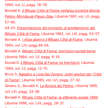
1990, vol. LI, pagg. 76-79.
Bonaldi A.
Il Rifugio Città di Fiume nell’area protetta Monte
Pelmo-Mondeval-Passo Giau
. Liburnia 1991, vol. LII, pagg.
57-60.
AA.VV.
Presentazione del progetto di ampliamento del
Rifugio Città di Fiume.
Liburnia 1992, vol. LIII, pagg. 53-57.
Bonaldi A.
I rifugi alpini e il Rifugio Città di Fiume
. Liburnia
1993, vol. LIV, pagg.49-56.
Bonaldi A.
Rifugio Città di Fiume: trent’anni portati bene
.
Liburnia 1994, vol. LV, pagg. 6-10.
Donati D.
Il Rifugio Città di Fiume ha trent’anni
. Liburnia
1994, vol. LV, pagg. 12-15.
Rovis S.
Natalino e Livia Del Zenero, primi gestori del “Città
di Fiume”.
Liburnia 1995, vol. LVI, pagg. 27-32.
Silvano S., Bonaldi A.
La Rovina del Pelmo.
Liburnia 1995,
vol. LVI, pagg. 33-36.
Bonaldi A.
Rifugio Città di Fiume: la sfibrante estate 1995
.
Liburnia 1996, vol. LVII, pagg. 28-31.