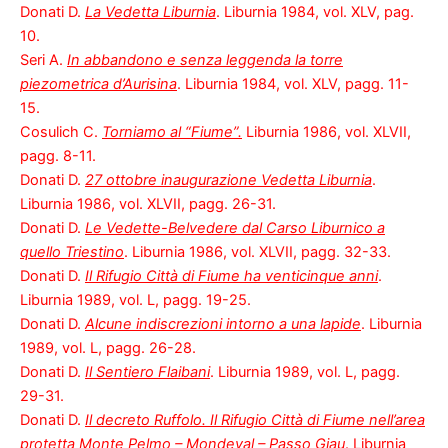
Donati D.
La Vedetta Liburnia
. Liburnia 1984, vol. XLV, pag.
10.
Seri A.
In abbandono e senza leggenda la torre
piezometrica d’Aurisina
. Liburnia 1984, vol. XLV, pagg. 11-
15.
Cosulich C.
Torniamo al “Fiume”.
Liburnia 1986, vol. XLVII,
pagg. 8-11.
Donati D.
27 ottobre inaugurazione Vedetta Liburnia
.
Liburnia 1986, vol. XLVII, pagg. 26-31.
Donati D.
Le Vedette-Belvedere dal Carso Liburnico a
quello Triestino
. Liburnia 1986, vol. XLVII, pagg. 32-33.
Donati D.
Il Rifugio Città di Fiume ha venticinque anni
.
Liburnia 1989, vol. L, pagg. 19-25.
Donati D.
Alcune indiscrezioni intorno a una lapide
. Liburnia
1989, vol. L, pagg. 26-28.
Donati D.
Il Sentiero Flaibani
. Liburnia 1989, vol. L, pagg.
29-31.
Donati D.
Il decreto Ruffolo. Il Rifugio Città di Fiume nell’area
protetta Monte Pelmo – Mondeval – Passo Giau
. Liburnia